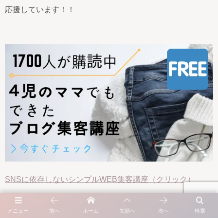
応援しています！！
SNSに依存しないシンプルWEB集客講座（クリック）
メニュー
前へ
ホーム
先頭へ
次へ
検索
●嬉しい声が続々届いています♬