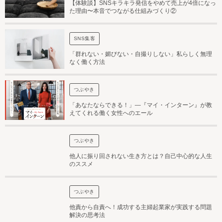
【体験談】SNSキラキラ発信をやめて売上が4倍になっ
た理由〜本音でつながる仕組みづくり②
SNS集客
「群れない・媚びない・自撮りしない」私らしく無理
なく働く方法
つぶやき
「あなたならできる！」—『マイ・インターン』が教
えてくれる働く女性へのエール
つぶやき
他人に振り回されない生き方とは？自己中心的な人生
のススメ
つぶやき
他責から自責へ！成功する主婦起業家が実践する問題
解決の思考法