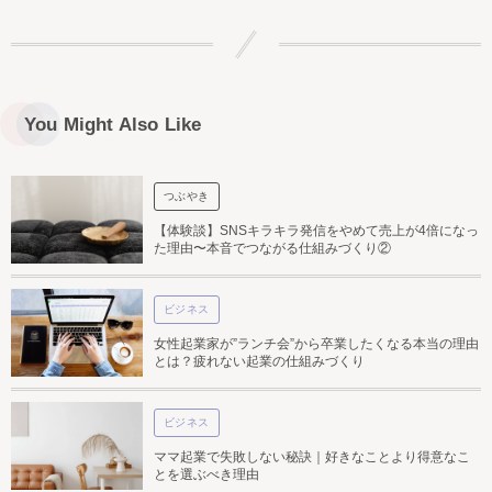
You Might Also Like
つぶやき
【体験談】SNSキラキラ発信をやめて売上が4倍になっ
た理由〜本音でつながる仕組みづくり②
ビジネス
女性起業家が”ランチ会”から卒業したくなる本当の理由
とは？疲れない起業の仕組みづくり
ビジネス
ママ起業で失敗しない秘訣｜好きなことより得意なこ
とを選ぶべき理由