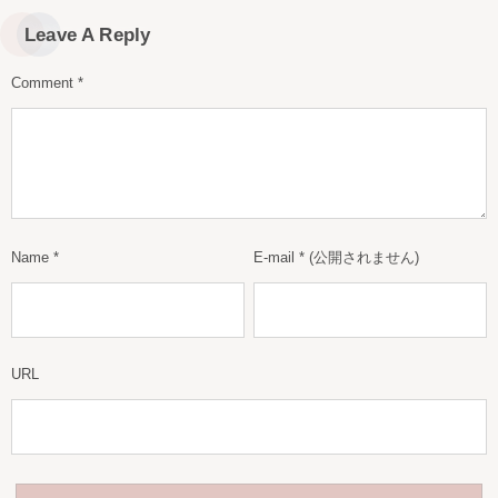
Leave A Reply
Comment
*
Name
*
E-mail
*
(公開されません)
URL