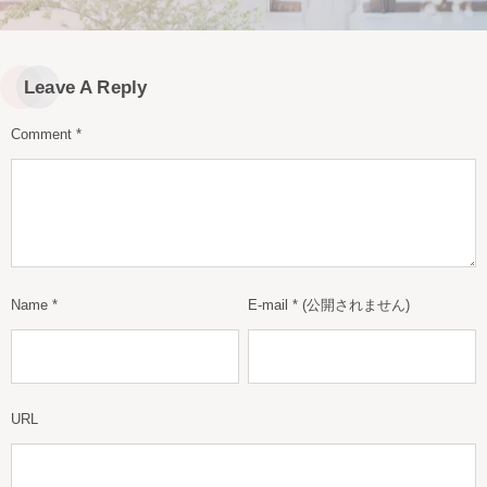
Leave A Reply
Comment
*
Name
*
E-mail
*
(公開されません)
URL