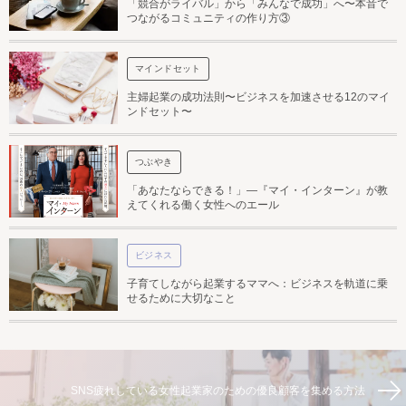
「競合がライバル」から「みんなで成功」へ〜本音で
つながるコミュニティの作り方③
マインドセット
主婦起業の成功法則〜ビジネスを加速させる12のマイ
ンドセット〜
つぶやき
「あなたならできる！」—『マイ・インターン』が教
えてくれる働く女性へのエール
ビジネス
子育てしながら起業するママへ：ビジネスを軌道に乗
せるために大切なこと
SNS疲れしている女性起業家のための優良顧客を集める方法